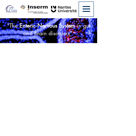
"The
Enteric Nervous System
in gut
and brain disorders"