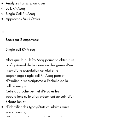
Analyses transcriptomiques :
Bulk RNAseq
Single Cell RNAseq
Approches Multi-Omics
Focus sur 2 expertises:
Single cell RNA seq
Alors que le bulk RNAseq permet d’obtenir un
profil général de l’expression des gènes d’un
tissu/d’une population cellulaire, le
séquençage single cell RNAseq permet
d’étudier le transcriptome à l’échelle de la
cellule unique.
Cette approche permet d’étudier les
populations cellulaires présentent au sein d’un
échantillon et :
d’identifier des types/états cellulaires rares
voir inconnus,